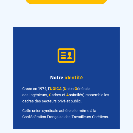
Notre
identité
Créée en 1974, l’
UGICA
(
U
nion
G
énérale
des
I
ngénieurs,
C
adres et
A
ssimilés) rassemble les
cadres des secteurs privé et public.
Cette union syndicale adhère elle-même à la
Confédération Française des Travailleurs Chrétiens.