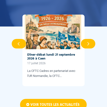
Suivant
Dîner-débat lundi 21 septembre
Lettre des Cadres n°201 – Juin
2026 à Caen
2026
17 juillet 2026
3 juillet 2026
La CFTC Cadres en partenariat avec
Retrouvez notre Newsletter à
l'UR Normandie, la CFTC…
destination des cadres, ingénieurs…
VOIR TOUTES LES ACTUALITÉS