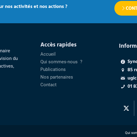
r nos activités et nos actions ?
CONT
Accès rapides
Inform
enaire
Accueil
vision du
Syn
Qui sommes-nous ?
ctives,
85 r
Publications
Nos partenaires
ugic
Contact
01 8
Qui so