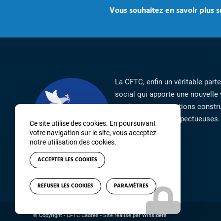
Vous souhaitez en savoir plus su
La CFTC, enfin un véritable part
social qui apporte une nouvelle 
syndicat par ses actions constru
responsables et respectueuses.
Ce site utilise des cookies. En poursuivant
votre navigation sur le site, vous acceptez
notre utilisation des cookies.
ACCEPTER LES COOKIES
REFUSER LES COOKIES
PARAMÈTRES
© Copyright - CFTC Cadres - Site réalisé par
Winsiders