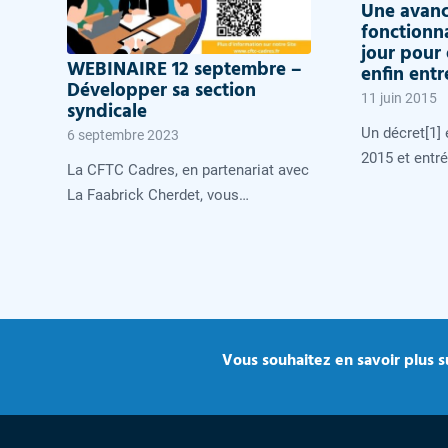
Une avanc
fonctionna
jour pour
WEBINAIRE 12 septembre –
enfin entr
Développer sa section
11 juin 2015
syndicale
Un décret[1]
6 septembre 2023
2015 et entr
La CFTC Cadres, en partenariat avec
La Faabrick Cherdet, vous…
Vous souhaitez en savoir plus su