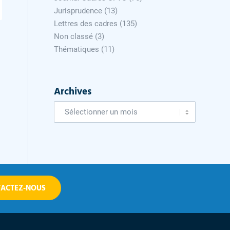
Jurisprudence
(13)
Lettres des cadres
(135)
Non classé
(3)
Thématiques
(11)
Archives
ACTEZ-NOUS