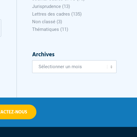
Jurisprudence
(13)
Lettres des cadres
(135)
Non classé
(3)
Thématiques
(11)
Archives
ACTEZ-NOUS