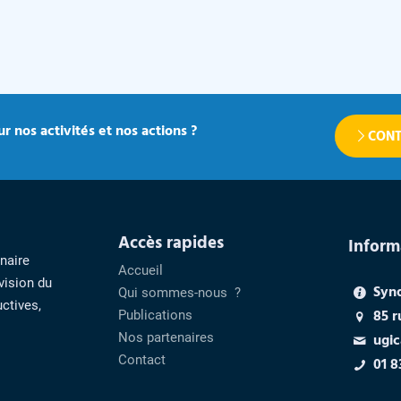
r nos activités et nos actions ?
CONT
Accès rapides
Inform
enaire
Accueil
vision du
Syn
Qui sommes-nous ?
ctives,
85 r
Publications
Nos partenaires
ugic
Contact
01 8