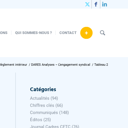
+
IONS
QUI SOMMES-NOUS ?
CONTACT
Règlement intérieur
/
DARES Analyses – L’engagement syndical
/
Tableau 2
Catégories
Actualités
(94)
Chiffres clés
(66)
Communiqués
(148)
Éditos
(25)
Journal Cadres CFTC
(76)