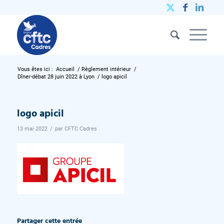
Vous êtes ici :
Accueil
/
Règlement intérieur
/
Dîner-débat 28 juin 2022 à Lyon
/
logo apicil
logo apicil
/
13 mai 2022
par
CFTC Cadres
Partager cette entrée