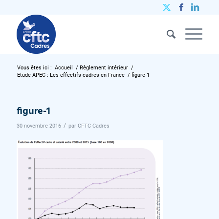
Vous êtes ici :
Accueil
/
Règlement intérieur
/
Etude APEC : Les effectifs cadres en France
/
figure-1
figure-1
/
30 novembre 2016
par
CFTC Cadres