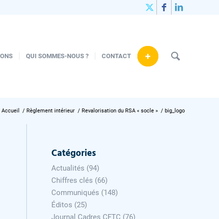
+
IONS
QUI SOMMES-NOUS ?
CONTACT
Accueil
/
Règlement intérieur
/
Revalorisation du RSA « socle »
/
big_logo
Catégories
Actualités
(94)
Chiffres clés
(66)
Communiqués
(148)
Éditos
(25)
Journal Cadres CFTC
(76)