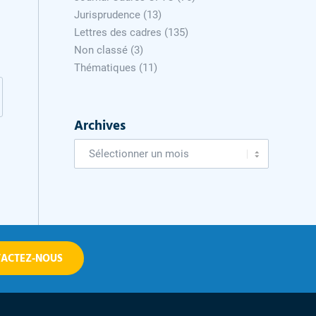
Jurisprudence
(13)
Lettres des cadres
(135)
Non classé
(3)
Thématiques
(11)
Archives
ACTEZ-NOUS