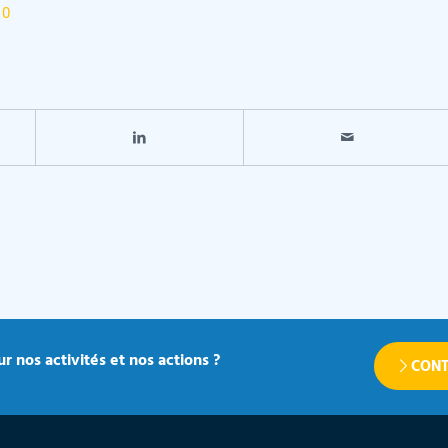
10
r nos activités et nos actions ?
CONT