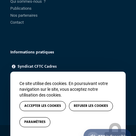
Qui sommes-nous ?
Publications
Nos partenaires
Contact
Informations pratiques
Syndicat CFTC Cadres
85 rue Charlot - 75003 Paris
ugica@cftc.fr
Ce site utilise des cookies. En poursuivant votre
01 83 94 67 91
navigation sur le site, vous acceptez notre
utilisation des cookies.
ACCEPTER LES COOKIES
REFUSER LES COOKIES
PARAMÈTRES
© Copyright - CFTC Cadres - Site réalisé par
Winsiders