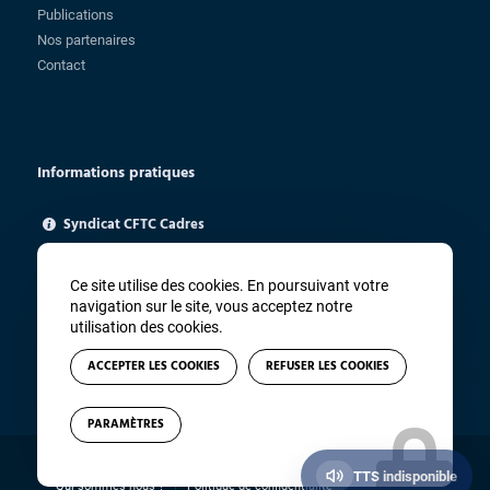
Publications
Nos partenaires
Contact
Informations pratiques
Syndicat CFTC Cadres
85 rue Charlot - 75003 Paris
ugica@cftc.fr
Ce site utilise des cookies. En poursuivant votre
01 83 94 67 91
navigation sur le site, vous acceptez notre
utilisation des cookies.
ACCEPTER LES COOKIES
REFUSER LES COOKIES
PARAMÈTRES
© Copyright - CFTC Cadres - Site réalisé par
Winsiders
TTS indisponible
Qui sommes-nous ?
Politique de confidentialité