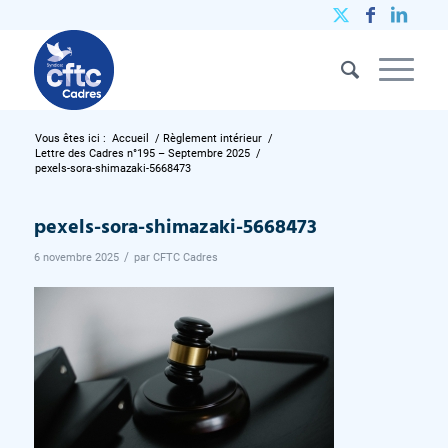
Vous êtes ici :
Accueil
/
Règlement intérieur
/
Lettre des Cadres n°195 – Septembre 2025
/
pexels-sora-shimazaki-5668473
pexels-sora-shimazaki-5668473
/
6 novembre 2025
par
CFTC Cadres