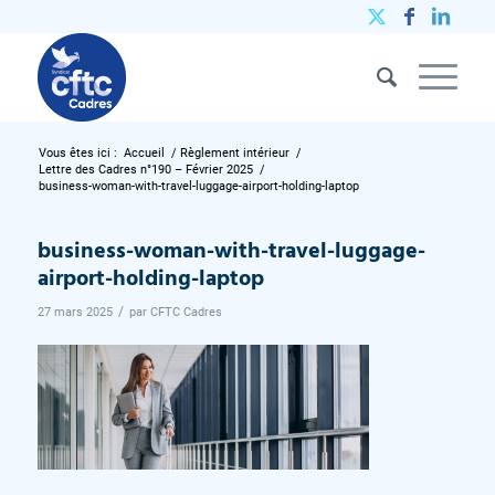
Vous êtes ici :
Accueil
/
Règlement intérieur
/
Lettre des Cadres n°190 – Février 2025
/
business-woman-with-travel-luggage-airport-holding-laptop
business-woman-with-travel-luggage-
airport-holding-laptop
/
27 mars 2025
par
CFTC Cadres