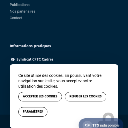
Publications
Nos partenaires
Contact
Informations pratiques
Syndicat CFTC Cadres
85 rue Charlot - 75003 Paris
ugica@cftc.fr
Ce site utilise des cookies. En poursuivant votre
01 83 94 67 91
navigation sur le site, vous acceptez notre
utilisation des cookies.
ACCEPTER LES COOKIES
REFUSER LES COOKIES
PARAMÈTRES
© Copyright - CFTC Cadres - Site réalisé par
Winsiders
TTS indisponible
Qui sommes-nous ?
Politique de confidentialité