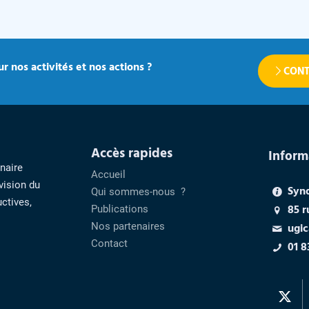
r nos activités et nos actions ?
CONT
Accès rapides
Inform
enaire
Accueil
vision du
Syn
Qui sommes-nous ?
ctives,
85 r
Publications
Nos partenaires
ugic
Contact
01 8