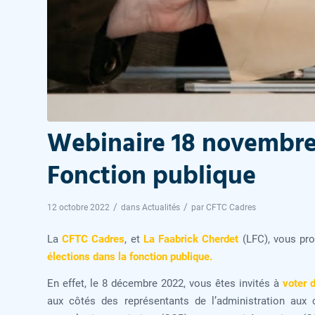
Webinaire 18 novembre 
Fonction publique
/
/
12 octobre 2022
dans
Actualités
par
CFTC Cadres
La
CFTC Cadres
, et
La Faabrick Cherdet
(LFC), vous pr
élections dans la fonction publique.
En effet, le 8 décembre 2022, vous êtes invités à
voter 
aux côtés des représentants de l’administration aux