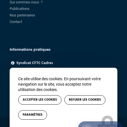
Qui sommes-nous ?
Publications
Nos partenaires
Contact
Informations pratiques
Syndicat CFTC Cadres
85 rue Charlot - 75003 Paris
ugica@cftc.fr
Ce site utilise des cookies. En poursuivant votre
01 83 94 67 91
navigation sur le site, vous acceptez notre
utilisation des cookies.
ACCEPTER LES COOKIES
REFUSER LES COOKIES
PARAMÈTRES
© Copyright - CFTC Cadres - Site réalisé par
Winsiders