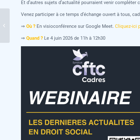
Et d’autres sujets d’actualité pourraient venir compléter
Venez participer à ce temps d’échange ouvert à tous, cad
Petit-déjeuner/débat 28
⇒
Où ?
En visioconférence sur Google Meet.
Cliquez-ici 
mai 2026 à Paris
⇒
Quand ?
Le 4 juin 2026 de 11h à 12h30