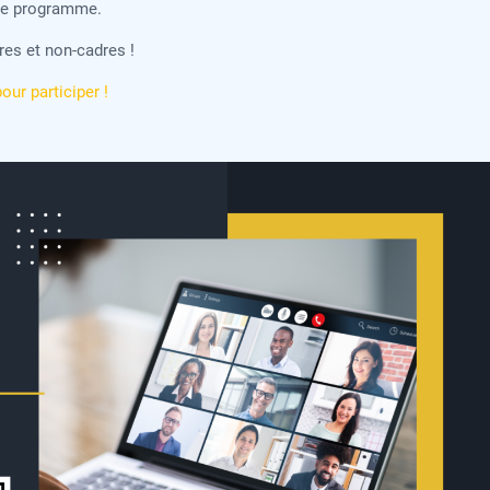
 ce programme.
res et non-cadres !
pour participer !