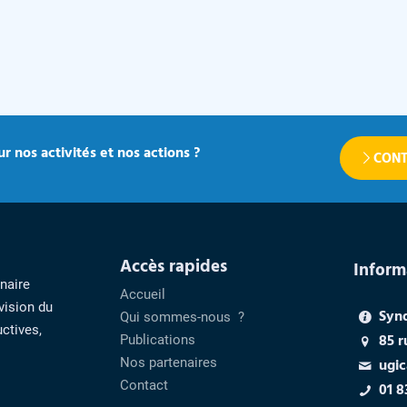
r nos activités et nos actions ?
CONT
Accès rapides
Inform
enaire
Accueil
vision du
Syn
Qui sommes-nous ?
ctives,
85 r
Publications
Nos partenaires
ugic
Contact
01 8