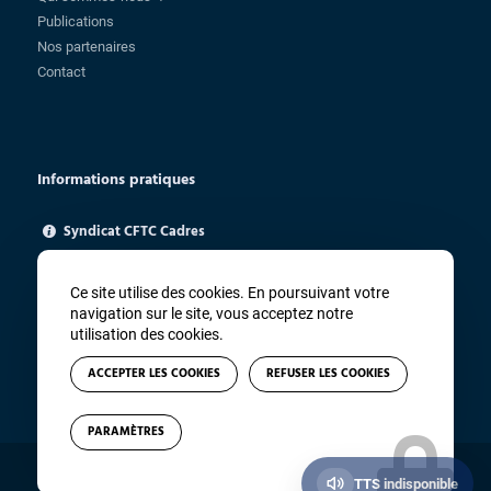
Publications
Nos partenaires
Contact
Informations pratiques
Syndicat CFTC Cadres
85 rue Charlot - 75003 Paris
ugica@cftc.fr
Ce site utilise des cookies. En poursuivant votre
01 83 94 67 91
navigation sur le site, vous acceptez notre
utilisation des cookies.
ACCEPTER LES COOKIES
REFUSER LES COOKIES
PARAMÈTRES
© Copyright - CFTC Cadres - Site réalisé par
Winsiders
TTS indisponible