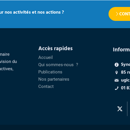
r nos activités et nos actions ?
CONT
Accès rapides
Inform
enaire
Accueil
vision du
Syn
Qui sommes-nous ?
ctives,
85 r
Publications
Nos partenaires
ugic
Contact
01 8