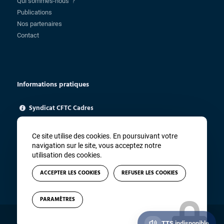
Qui sommes-nous ?
Publications
Nos partenaires
Contact
Informations pratiques
Syndicat CFTC Cadres
85 rue Charlot - 75003 Paris
ugica@cftc.fr
Ce site utilise des cookies. En poursuivant votre
01 83 94 67 91
navigation sur le site, vous acceptez notre
utilisation des cookies.
ACCEPTER LES COOKIES
REFUSER LES COOKIES
PARAMÈTRES
© Copyright - CFTC Cadres - Site réalisé par
Winsiders
TTS indisponible