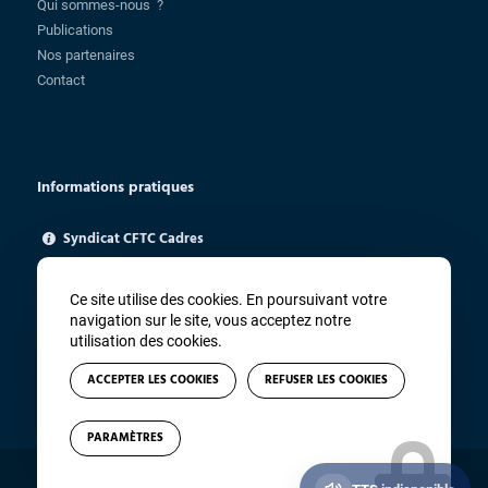
Qui sommes-nous ?
Publications
Nos partenaires
Contact
Informations pratiques
Syndicat CFTC Cadres
85 rue Charlot - 75003 Paris
ugica@cftc.fr
Ce site utilise des cookies. En poursuivant votre
01 83 94 67 91
navigation sur le site, vous acceptez notre
utilisation des cookies.
ACCEPTER LES COOKIES
REFUSER LES COOKIES
PARAMÈTRES
© Copyright - CFTC Cadres - Site réalisé par
Winsiders